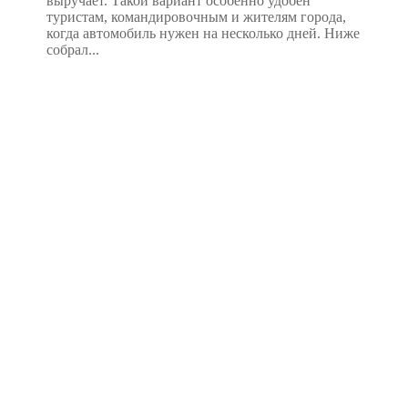
выручает. Такой вариант особенно удобен
туристам, командировочным и жителям города,
когда автомобиль нужен на несколько дней. Ниже
собрал...
МЫ
СВЯЖЕМСЯ
С ВАМИ