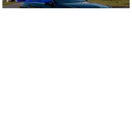
Читать статью
Автомобили бизнес-класса в
аренду
пользуются огромной
популярностью у деловых людей. Их
обычно заказывают для торжественных
случаев, особых событий. Потому очень
важно, чтобы машина выглядела
идеально, как будто только что сошла с
конвейера. Именно такие авто
представлены в парке
компании LuxCarAlmaty.
Чаще всего эти машины арендуют для
встречи в аэропорту или на
железнодорожном вокзале бизнес-
партнеров, а также для проведения
деловых переговоров. Услуга аренды
автомобиля бизнес-класса необходима,
если ваш собственный автомобиль в
ремонте, не имеет достаточно