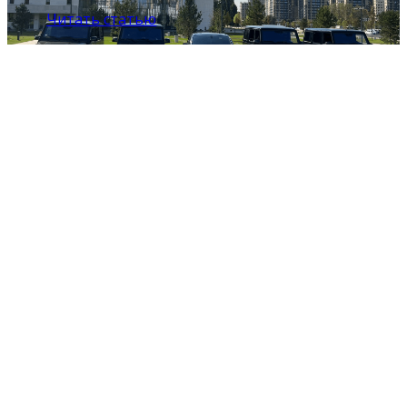
Читать статью
Компания LuxCarAlmaty готова
предоставить качественные услуги
аренды автомобилей премиум и бизнес-
класса по приятным ценам. Просто
сохраните наш номер телефона для связи,
и мы придем вам на помощь по первому
вашему звонку!
Мы давно работаем в этой сфере рынка,
зарекомендовали себя как надежный
деловой партнер и гарантируем
безопасное и качественное обслуживание.
Мы составляем договор, предоставляем
все необходимые финансовые отчетные
документы. Также у нас есть свой
интернет-сайт и официальные
юридический адрес.