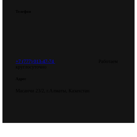
Телефон
+7 (777) 013-47-74
Работаем
круглосуточно
Адрес
Масанчи 23/2, г.Алматы, Казахстан